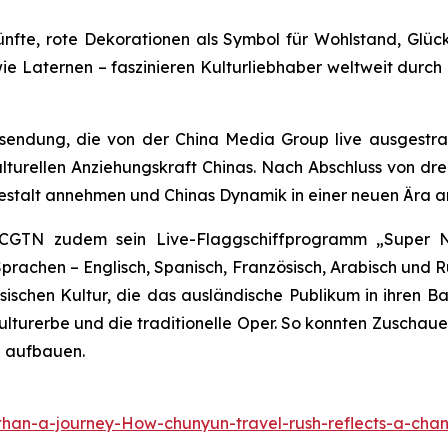
fte, rote Dekorationen als Symbol für Wohlstand, Glück
ie Laternen – faszinieren Kulturliebhaber weltweit durch
ehsendung, die von der China Media Group live ausgestr
 kulturellen Anziehungskraft Chinas. Nach Abschluss von dr
stalt annehmen und Chinas Dynamik in einer neuen Ära an
e CGTN zudem sein Live-Flaggschiffprogramm „Super N
rachen – Englisch, Spanisch, Französisch, Arabisch und Ru
schen Kultur, die das ausländische Publikum in ihren Ban
ulturerbe und die traditionelle Oper. So konnten Zuschauer
g aufbauen.
han-a-journey-How-chunyun-travel-rush-reflects-a-cha