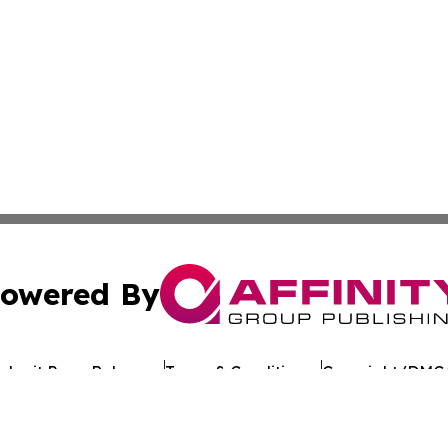
owered By
ubmit Press Release
Terms & Conditions
Copyright/DMCA
. dba Affinity Group Publishing & Alabama Entertainment 