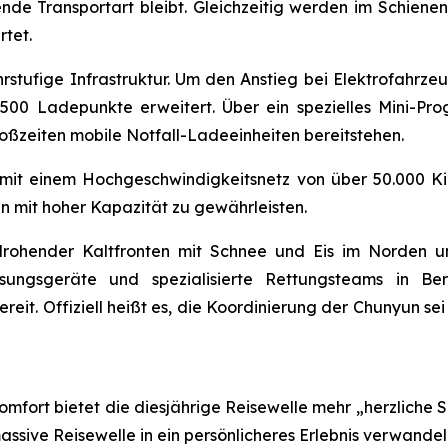
ende Transportart bleibt. Gleichzeitig werden im Schiene
rtet.
hrstufige Infrastruktur. Um den Anstieg bei Elektrofahrz
500 Ladepunkte erweitert. Über ein spezielles Mini-Pr
oßzeiten mobile Notfall-Ladeeinheiten bereitstehen.
– mit einem Hochgeschwindigkeitsnetz von über 50.000 K
n mit hoher Kapazität zu gewährleisten.
ts drohender Kaltfronten mit Schnee und Eis im Norden
sungsgeräte und spezialisierte Rettungsteams in Be
ereit. Offiziell heißt es, die Koordinierung der Chunyun s
fort bietet die diesjährige Reisewelle mehr „herzliche Se
ssive Reisewelle in ein persönlicheres Erlebnis verwandel