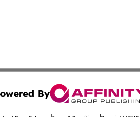
owered By
ubmit Press Release
Terms & Conditions
Copyright/DMCA
. dba Affinity Group Publishing & Alabama Entertainment 