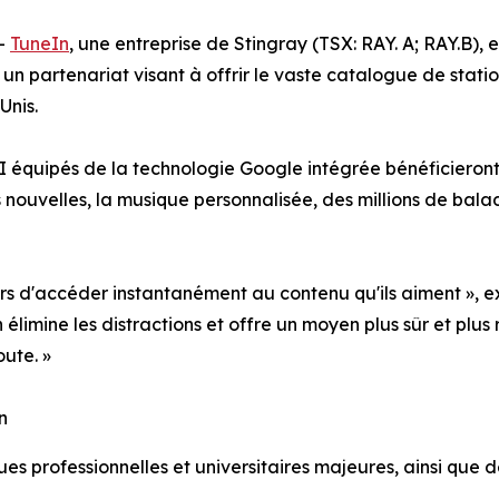
--
TuneIn
, une entreprise de Stingray (TSX: RAY. A; RAY.B), 
n partenariat visant à offrir le vaste catalogue de stati
Unis.
 équipés de la technologie Google intégrée bénéficieront 
es nouvelles, la musique personnalisée, des millions de bala
rs d'accéder instantanément au contenu qu'ils aiment », ex
 élimine les distractions et offre un moyen plus sûr et plu
oute. »
n
ues professionnelles et universitaires majeures, ainsi que 