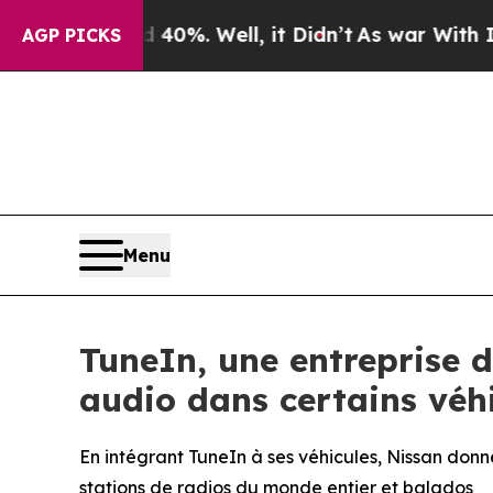
Around 40%. Well, it Didn’t
As war With Iran Dr
AGP PICKS
Menu
TuneIn, une entreprise d
audio dans certains véh
En intégrant TuneIn à ses véhicules, Nissan donne
stations de radios du monde entier et balados