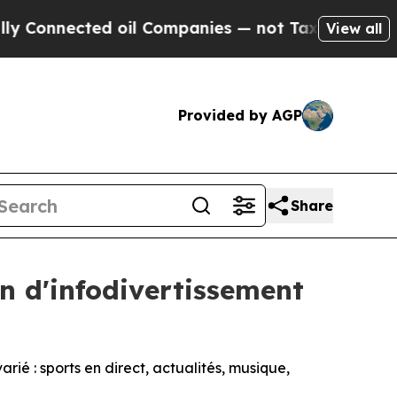
onnected oil Companies — not Taxpayers — the Ch
View all
Provided by AGP
Share
on d'infodivertissement
ié : sports en direct, actualités, musique,